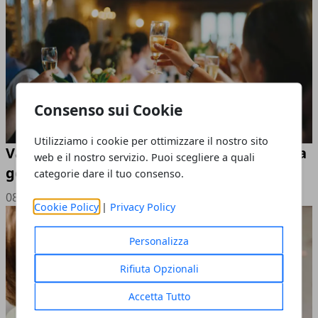
Consenso sui Cookie
Utilizziamo i cookie per ottimizzare il nostro sito
Vantaggi di affidarsi a professionisti per la
web e il nostro servizio. Puoi scegliere a quali
gestione di un evento complesso
categorie dare il tuo consenso.
08/08/2025
Cookie Policy
|
Privacy Policy
Personalizza
Rifiuta Opzionali
Accetta Tutto