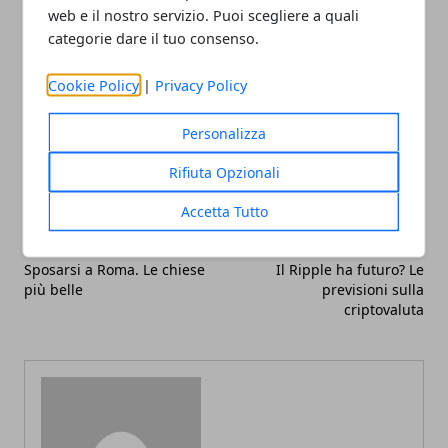
e cominciare “le danze”.
web e il nostro servizio. Puoi scegliere a quali
categorie dare il tuo consenso.
Cookie Policy
|
Privacy Policy
Personalizza
Facebook
Twitter
Whatsapp
Rifiuta Opzionali
Accetta Tutto
Articolo Precedente
Articolo Successivo
Sposarsi a Roma. Le chiese
Il Ripple ha futuro? Le
più belle
previsioni sulla
criptovaluta