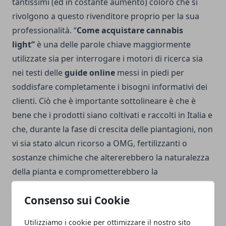
tantissimi (ed in costante aumento) coloro che si
rivolgono a questo rivenditore proprio per la sua
professionalità. “
Come acquistare cannabis
light”
è una delle parole chiave maggiormente
utilizzate sia per interrogare i motori di ricerca sia
nei testi delle
guide online
messi in piedi per
soddisfare completamente i bisogni informativi dei
clienti. Ciò che è importante sottolineare è che è
bene che i prodotti siano coltivati e raccolti in Italia e
che, durante la fase di crescita delle piantagioni, non
vi sia stato alcun ricorso a OMG, fertilizzanti o
sostanze chimiche che altererebbero la naturalezza
della pianta e comprometterebbero la
determinazione dei suoi benefici. Adesso che sai
Consenso sui Cookie
tutto ciò che si deve sapere su
come acquistare
cannabis light,
non resta che scegliere la preferita
Utilizziamo i cookie per ottimizzare il nostro sito