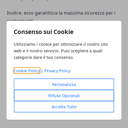
Inoltre, esso garantisce la massima sicurezza per i
partecipanti.
Consenso sui Cookie
Grazie alla grande varietà di dimensioni e forme,
sarà possibile adattare la copertura alle esigenze
Utilizziamo i cookie per ottimizzare il nostro sito
web e il nostro servizio. Puoi scegliere a quali
dell'evento e creare percorsi personalizzati con
categorie dare il tuo consenso.
colonnine posizionate in modo strategico per
indicare le svolte e i punti di riferimento. Questo
Cookie Policy
|
Privacy Policy
permette ai partecipanti di concentrarsi
esclusivamente sulla competizione o sull'escursione
Personalizza
senza preoccuparsi di smarrirsi o di perdere il
Rifiuta Opzionali
percorso.
Accetta Tutto