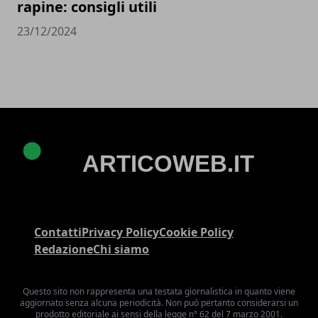
rapine: consigli utili
23/12/2024
Contatti
Privacy Policy
Cookie Policy
Redazione
Chi siamo
Questo sito non rappresenta una testata giornalistica in quanto viene
aggiornato senza alcuna periodicità. Non può pertanto considerarsi un
prodotto editoriale ai sensi della legge n° 62 del 7 marzo 2001.